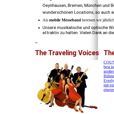
Oeynhausen, Bremen, München und Bo
wunderschönen Locations, so auch a
Als
mobile Messeband
bereisen wir jährli
Unsere musikalische und optische Wa
attraktiv zu halten. Vielen Dank an di
The Traveling Voices
The
COUNT
best i
großen
Bühne
Everly
mit e
eigene