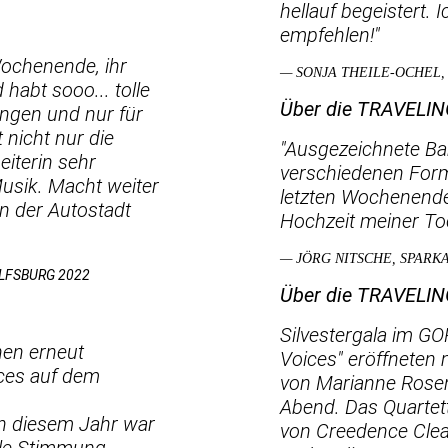
hellauf begeistert. 
empfehlen!"
 Wochenende, ihr
— SONJA THEILE-OCHEL,
habt sooo... tolle
Über die TRAVELI
ungen und nur für
 nicht nur die
"Ausgezeichnete Ba
eiterin sehr
verschiedenen Form
Musik. Macht weiter
letzten Wochenende
n der Autostadt
Hochzeit meiner Toc
— JÖRG NITSCHE, SPARK
LFSBURG 2022
Über die TRAVELI
Silvestergala im GO
nen erneut
Voices" eröffneten 
ices auf dem
von Marianne Rosen
Abend. Das Quartett
n diesem Jahr war
von Creedence Clea
olle Stimmung