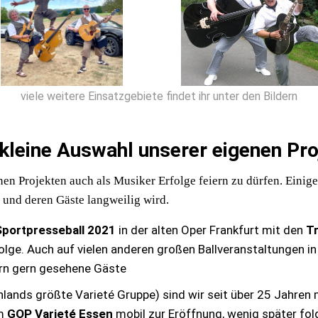
viele weitere Einsatzgebiete findet ihr unter den Bildern
 kleine Auswahl unserer eigenen Pro
enen Projekten auch als Musiker Erfolge feiern zu dürfen. Einige
r- und deren Gäste langweilig wird.
portpresseball 2021
in der alten Oper Frankfurt mit den
Tr
lge. Auch auf vielen anderen großen Ballveranstaltungen 
ern gern gesehene Gäste
lands größte Varieté Gruppe) sind wir seit über 25 Jahren 
im
GOP Varieté Essen
mobil zur Eröffnung, wenig später fol