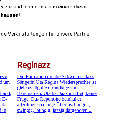
izierend in mindestens einem dieser
nhausen
!
de Veranstaltungen für unsere Partner
Reginazz
town
Die Formation um die Schwelmer Jazz
nd um
Sängerin Uta Regina Wiedersprecher ist
gleichzeitig die Grundlage zum
 Band,
Bandnamen. Uta hat Jazz im Blut, keine
r E-
Frage. Das Repertoire beinhaltet
- das
allerdings so einige Überraschungen,
d in
swingig, loungig, jazzig dargeboten ...