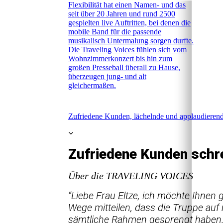
Flexibilität hat einen Namen- und das
seit über 20 Jahren und rund 2500
gespielten live Auftritten, bei denen die
mobile Band für die passende
musikalisch Untermalung sorgen durfte.
Die Traveling Voices fühlen sich vom
Wohnzimmerkonzert bis hin zum
großen Presseball überall zu Hause,
überzeugen jung- und alt
gleichermaßen.
Zufriedene Kunden, lächelnde und applaudierend
Zufriedene Kunden schr
Über die TRAVELING VOICES
“Liebe Frau Eltze, ich möchte Ihnen
Wege mitteilen, dass die Truppe auf 
sämtliche Rahmen gesprengt haben.