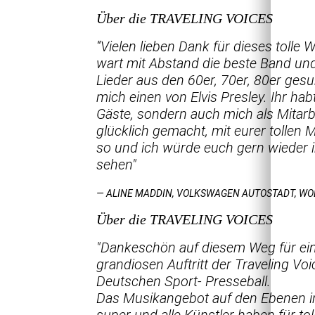
Über die TRAVELING VOICES
“Vielen lieben Dank für dieses tolle
wart mit Abstand die beste Band und 
Lieder aus den 60er, 70er, 80er ges
mich einen von Elvis Presley. Ihr habt
Gäste, sondern auch mich als Mitarb
glücklich gemacht, mit eurer tollen 
so und ich würde euch gern wieder i
sehen"
— ALINE MADDIN, VOLKSWAGEN AUTOSTADT, WO
Über die TRAVELING VOICES
"Dankeschön auf diesem Weg für ei
grandiosen Auftritt der Traveling Vo
Deutschen Sport- Presseball.
Das Musikangebot auf den Ebenen i
super und alle Künstler haben für t