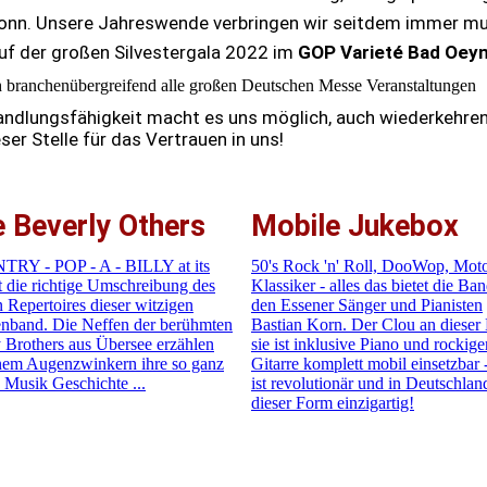
nn. Unsere Jahreswende verbringen wir seitdem immer mus
uf der großen Silvestergala 2022 im
GOP Varieté Bad Oey
ch branchenübergreifend alle großen Deutschen Messe Veranstaltungen
ndlungsfähigkeit macht es uns möglich, auch wiederkehren
eser Stelle für das Vertrauen in uns!
 Beverly Others
Mobile Jukebox
RY - POP - A - BILLY at its
50's Rock 'n' Roll, DooWop, Mo
st die richtige Umschreibung des
Klassiker - alles das bietet die Ba
 Repertoires dieser witzigen
den Essener Sänger und Pianisten
nband. Die Neffen der berühmten
Bastian Korn. Der Clou an dieser
 Brothers aus Übersee erzählen
sie ist inklusive Piano und rockige
inem Augenzwinkern ihre so ganz
Gitarre komplett mobil einsetzbar 
 Musik Geschichte ...
ist revolutionär und in Deutschlan
dieser Form einzigartig!