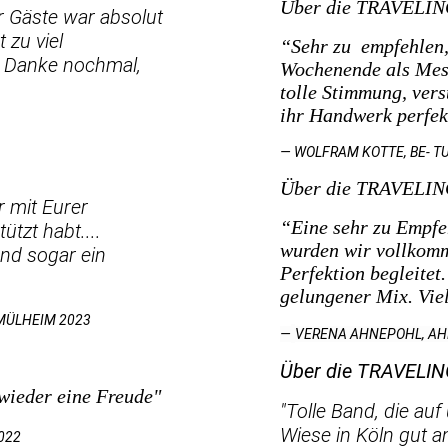
Über die TRAVELI
er Gäste war absolut
 zu viel
“Sehr zu empfehlen,
! Danke nochmal,
Wochenende als Mes
tolle Stimmung, vers
ihr Handwerk perfek
— WOLFRAM KOTTE, BE- T
Über die TRAVELI
r mit Eurer
“Eine sehr zu Empf
tzt habt....
wurden wir vollkomm
nd sogar ein
Perfektion begleitet
gelungener Mix. Vie
MÜLHEIM 2023
—
VERENA AHNEPOHL, AH
Über die TRAVELI
 wieder eine Freude"
"Tolle Band, die au
Wiese in Köln gut 
022